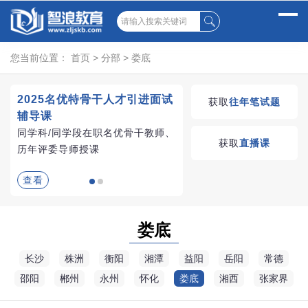
您当前位置：
首页
>
分部
>
娄底
2025名优特骨干人才引进面试
湖南教师招聘考试优学
获取
往年笔试题
辅导课
VIP课程
同学科/同学段在职名优骨干教师、
学习无忧，VIP优学
获取
直播课
历年评委导师授课
查看
查看
娄底
长沙
株洲
衡阳
湘潭
益阳
岳阳
常德
邵阳
郴州
永州
怀化
娄底
湘西
张家界