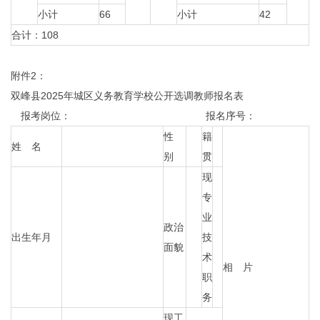
小计
66
小计
42
合计：108
附件2：
双峰县2025年城区义务教育学校公开选调教师报名表
报考岗位： 报名序号：
性
籍
姓 名
别
贯
现
专
业
政治
出生年月
技
面貌
术
相 片
职
务
现工