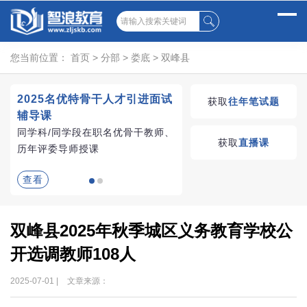
您当前位置：
首页
>
分部
>
娄底
>
双峰县
2025名优特骨干人才引进面试
湖南教师招聘考试优学
获取
往年笔试题
辅导课
VIP课程
同学科/同学段在职名优骨干教师、
学习无忧，VIP优学
获取
直播课
历年评委导师授课
查看
查看
双峰县2025年秋季城区义务教育学校公
开选调教师108人
2025-07-01 |
文章来源：