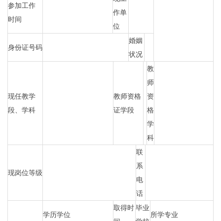
参加工作
作单
时间
位
婚姻
身份证号码
状况
教
师
现任教学
教师资格
资
段、学科
证学段
格
学
科
联
系
现岗位等级
电
话
取得时
毕业
学历学位
所学专业