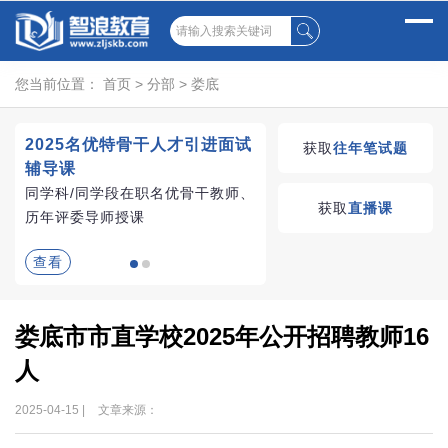
您当前位置：
首页
>
分部
>
娄底
2025名优特骨干人才引进面试
湖南教师招聘考试优学
获取
往年笔试题
辅导课
VIP课程
同学科/同学段在职名优骨干教师、
学习无忧，VIP优学
获取
直播课
历年评委导师授课
查看
查看
娄底市市直学校2025年公开招聘教师16
人
2025-04-15 |
文章来源：