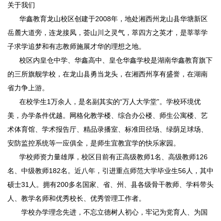
关于我们
华鑫教育龙山校区创建于2008年，地处湘西州龙山县华塘新区
岳麓大道旁，连龙接凤，荟山川之灵气，萃四方之英才，是莘莘学
子求学追梦和有志教师施展才华的理想之地。
校区内皇仓中学、华鑫高中、皇仓华鑫学校是湖南华鑫教育旗下
的三所旗舰学校，在龙山县勇当龙头，在湘西州享有盛誉，在湖南
省力争上游。
在校学生1万余人，是名副其实的“万人大学堂”。学校环境优
美，办学条件优越。网格化教学楼、综合办公楼、师生公寓楼、艺
术体育馆、学术报告厅、精品录播室、标准田径场、绿荫足球场、
安防监控系统等一应俱全，是师生宜教宜学的快乐家园。
学校师资力量雄厚，校区目前有正高级教师1名、高级教师126
名、中级教师182名。近八年，引进重点师范大学毕业生56人，其中
硕士31人。拥有200多名国家、省、州、县各级骨干教师、学科带头
人、教学名师和优秀校长、优秀管理工作者。
学校办学理念先进，不忘立德树人初心，牢记为党育人、为国