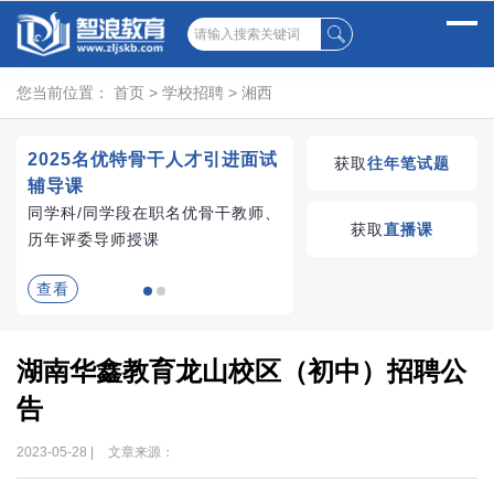
您当前位置：
首页
>
学校招聘
>
湘西
2025名优特骨干人才引进面试
湖南教师招聘考试优学
获取
往年笔试题
辅导课
VIP课程
同学科/同学段在职名优骨干教师、
学习无忧，VIP优学
获取
直播课
历年评委导师授课
查看
查看
湖南华鑫教育龙山校区（初中）招聘公
告
2023-05-28 |
文章来源：