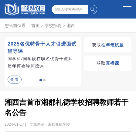
您当前位置：
首页
>
学校招聘
>
湘西
2025名优特骨干人才引进面试
湖南教师招聘考试优学
获取
往年笔试题
辅导课
VIP课程
同学科/同学段在职名优骨干教师、
学习无忧，VIP优学
获取
直播课
历年评委导师授课
查看
查看
湘西吉首市湘郡礼德学校招聘教师若干
名公告
2024-01-17 |
文章来源：湘郡礼德学校