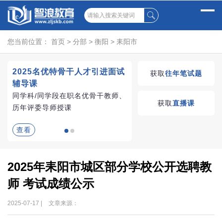
您当前位置：
首页
>
分部
>
衡阳
>
耒阳市
2025名优特骨干人才引进面试
湖南教师招聘考试优学
获取
往年笔试题
辅导课
VIP课程
同学科/同学段在职名优骨干教师、
学习无忧，VIP优学
获取
直播课
历年评委导师授课
查看
查看
2025年耒阳市城区部分学校公开选聘教
师 考试成绩公示
2025-07-17 |
文章来源：