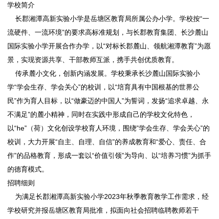
学校简介
长郡湘潭高新实验小学是岳塘区教育局所属公办小学。学校按“一
流硬件、一流环境”的要求高标准规划，与长郡教育集团、长沙麓山
国际实验小学开展合作办学，以“对标长郡麓山、领航湘潭教育”为愿
景，实现资源共享、干部教师互派，携手共创优质教育。
传承麓小文化，创新内涵发展。学校秉承长沙麓山国际实验小
学“学会生存、学会关心”的校训，以“培育具有中国根基的世界公
民”作为育人目标，以“做豪迈的中国人”为誓词，发扬“追求卓越、永
不满足”的麓小精神，同时在实践中形成自己的学校文化特色，
以“he”（荷）文化创设学校育人环境，围绕”学会生存、学会关心”的
校训，大力开展“自主、自理、自信”的养成教育和“爱心、责任、合
作”的品格教育，形成一套以“价值引领”为导向、以“培养习惯”为抓手
的德育模式。
招聘细则
为满足长郡湘潭高新实验小学2023年秋季教育教学工作需求，经
学校研究并报岳塘区教育局批准，拟面向社会招聘临聘教师若干