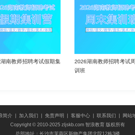
26湖南教师招聘考试假期集
2026湖南教师招聘考试
训班
浪简介
|
加入我们
|
免责声明
|
客服中心
|
联系我们
|
网站
Copyright © 2010-2025 zljskb.com 智浪教育 版权所有
总部地址：长沙市芙蓉区新物产集团北院12栋3楼