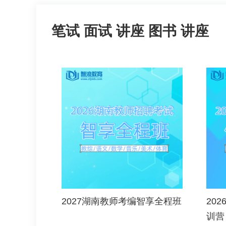
笔试
面试
讲座
图书
讲座
2027湖南教师考编智享全程班
20
训营