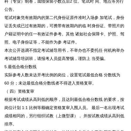
科（专业）制卷，成绩保留小数点后2 位。笔试时 间、地点等另行
公告。
笔试对象凭有效期内的第二代身份证原件准时入场参 加笔试，身份
证丢失或已过有效期的，可携带有效期内的临 时身份证、带照片的
户籍证明中的任一有效证件参考。其他 诸如社会保障卡、护照、驾
照、电子身份证等，不能作为参 考证件。
本次公开选调不指定考试辅导用书，不举办也不委托任 何机构举办
考试辅导培训班，请报考人员提高警惕，谨防上 当受骗。
5.最低合格分数线
实际参考人数未达开考比例的岗位，设置笔试最低合格 分数线为
60 分；未达最低合格分数线者不得进入资格复审。
（ 四）资格复审
根据考试成绩从高到低的顺序，且达到最低合格分数线 的要求，按
岗位计划 1:1 比例等额确定资格复审入围人员。 最后一名出现考试
成绩相同的，另行组织试教（上微型课）， 并按试教成绩从高到低
排序。