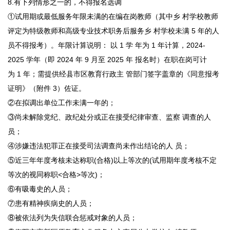
8.有下列情形之一的，不得报名选调
①试用期或最低服务年限未满的在编在岗教师（其中乡 村学校教师
评定为特级教师和高级专业技术职务后服务乡 村学校未满 5 年的人
员不得报考）。年限计算说明： 以 1 学 年为 1 年计算，2024-
2025 学年（即 2024 年 9 月至 2025 年 报名时）在职在岗可计
为 1 年；需提供经县市区教育行政主 管部门签字盖章的《同意报考
证明》（附件 3）佐证。
②在拟调出单位工作未满一年的；
③尚未解除党纪、政纪处分或正在接受纪律审查、监察 调查的人
员；
④涉嫌违法犯罪正在接受司法调查尚未作出结论的人 员；
⑤近三年年度考核未达称职(合格)以上等次的(试用期年度考核不定
等次的视同称职<合格>等次)；
⑥有吸毒史的人员；
⑦患有精神疾病史的人员；
⑧被依法列为失信联合惩戒对象的人员；