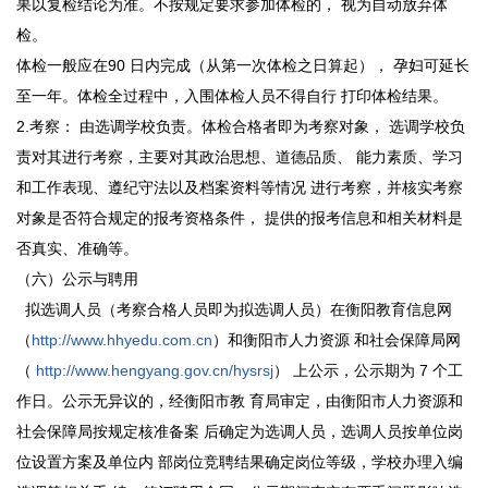
果以复检结论为准。不按规定要求参加体检的， 视为自动放弃体
检。
体检一般应在90 日内完成（从第一次体检之日算起）， 孕妇可延长
至一年。体检全过程中，入围体检人员不得自行 打印体检结果。
2.考察： 由选调学校负责。体检合格者即为考察对象， 选调学校负
责对其进行考察，主要对其政治思想、道德品质、 能力素质、学习
和工作表现、遵纪守法以及档案资料等情况 进行考察，并核实考察
对象是否符合规定的报考资格条件， 提供的报考信息和相关材料是
否真实、准确等。
（六）公示与聘用
拟选调人员（考察合格人员即为拟选调人员）在衡阳教育信息网
（
http://www.hhyedu.com.cn
）和衡阳市人力资源 和社会保障局网
（
http://www.hengyang.gov.cn/hysrsj
） 上公示，公示期为 7 个工
作日。公示无异议的，经衡阳市教 育局审定，由衡阳市人力资源和
社会保障局按规定核准备案 后确定为选调人员，选调人员按单位岗
位设置方案及单位内 部岗位竞聘结果确定岗位等级，学校办理入编