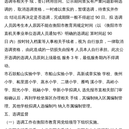
选调等相关手 续，签订聘用合同。公示期间查实有严重问题影响选
调的， 取消选调资格，一时难以查实的，暂缓选调，待查实并作
出 结论后再决定是否选调，完成期限一般不得超过 90 日。拟 选调
人员因考生本人原因不能在衡阳市教育局规定时间（以 《衡阳市市
直机关事业单位选调人员通知书》明确的选调起 算时间起 90
日 内）按时转入档案等人事相关手续者，视为 自行放弃，一律取消
选调资格， 由此造成的一切损失由报考 人员本人自行承担。此次公
开选调的选调人员原则上须最低 服务 3 年，最低服务期内不得调
动。
市石鼓船山实验中学、市船山实验小学、高新成章实验 学校、衡州
小学、柘里渡小学、蒸水小学、二塘小学、雁鸣 溪小学、高岭小
学、阳光小学、祝融小学、华新小学拟调人 选先报市直相关部门审
核确认后，再到学校坐落区办理相关 手续，其编制纳入区属编制管
理。其他学校拟调人选编制均 纳入市属编制管理。
五、选调监督
（一）选调工作在衡阳市教育局党组领导下组织实施。