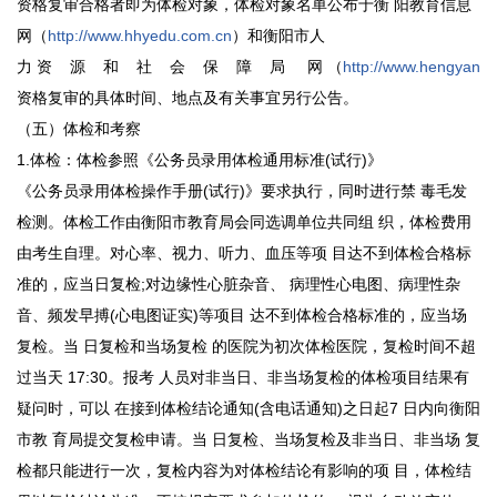
资格复审合格者即为体检对象，体检对象名单公布于衡 阳教育信息
网（
http://www.hhyedu.com.cn
）和衡阳市人
力 资 源 和 社 会 保 障 局 网 （
http://www.hengyang.g
资格复审的具体时间、地点及有关事宜另行公告。
（五）体检和考察
1.体检：体检参照《公务员录用体检通用标准(试行)》
《公务员录用体检操作手册(试行)》要求执行，同时进行禁 毒毛发
检测。体检工作由衡阳市教育局会同选调单位共同组 织，体检费用
由考生自理。对心率、视力、听力、血压等项 目达不到体检合格标
准的，应当日复检;对边缘性心脏杂音、 病理性心电图、病理性杂
音、频发早搏(心电图证实)等项目 达不到体检合格标准的，应当场
复检。当 日复检和当场复检 的医院为初次体检医院，复检时间不超
过当天 17:30。报考 人员对非当日、非当场复检的体检项目结果有
疑问时，可以 在接到体检结论通知(含电话通知)之日起7 日内向衡阳
市教 育局提交复检申请。当 日复检、当场复检及非当日、非当场 复
检都只能进行一次，复检内容为对体检结论有影响的项 目，体检结