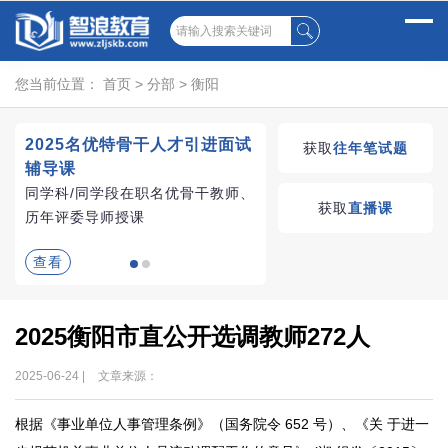
您当前位置：
首页
>
分部
>
衡阳
2025名优特骨干人才引进面试
湖南教师招聘考试优学
获取
往年笔试题
辅导课
VIP课程
同学科/同学段在职名优骨干教师、
学习无忧，VIP优学
获取
直播课
历年评委导师授课
查看
查看
2025衡阳市直公开选调教师272人
2025-06-24 |
文章来源：
根据《事业单位人事管理条例》（国务院令 652 号）、《关 于进一