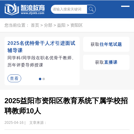
您当前位置：
首页
>
分部
>
益阳
>
资阳区
2025名优特骨干人才引进面试
湖南教师招聘考试优学
获取
往年笔试题
辅导课
VIP课程
同学科/同学段在职名优骨干教师、
学习无忧，VIP优学
获取
直播课
历年评委导师授课
查看
查看
2025益阳市资阳区教育系统下属学校招
聘教师10人
2025-04-16 |
文章来源：