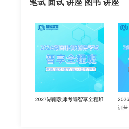
笔试
面试
讲座
图书
讲座
2027湖南教师考编智享全程班
20
训营