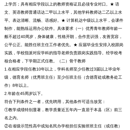
上学历；具有相应学段以上的教师资格证且必须专业对口。★ 语
文、英语教师普通话达二甲以上水平，其他学科教师达二乙以上水
平。表达清晰、流畅、语感好。★ 计算机达中级以上水平，会课件
制作，能熟练运用办公软件。具体要求（一）优秀青年教师年龄一
般不超过40周岁，身体健康，性格开朗，合作意识强，友善宽容，
公平公正。能胜任班主任工作者优先。★ 应届毕业生安排入校跟岗
实践，学校指派对应学科的指导老师负责跟岗实践指导。经学校考
核合格者，下学期正式任教。（二）骨干教师
1.在相应学段任教10年以上，学科名师至少任教过3届以上毕业年
级，德育名师（优秀班主任）至少任班主任（含德育处或教务处工
作）8年以上。
2.年龄在45周岁以下。
符合下列条件之一者，优先聘用，其他条件可适当放宽：
①教学成绩特别显著，教学质量近五年内一直居于本县（区）前三
名之内。
②在省级示范性高中或知名民办学校担任实验班班主任（或任教）