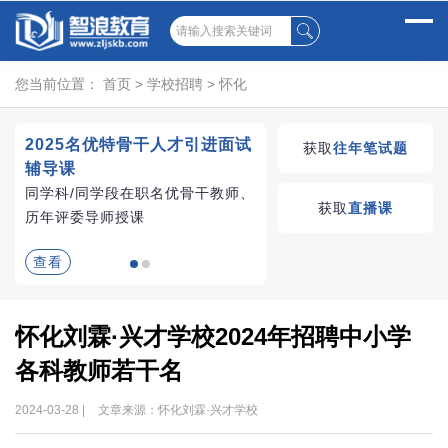
您当前位置：
首页
>
学校招聘
>
怀化
2025名优特骨干人才引进面试
湖南教师招聘考试优学
获取
往年笔试题
辅导课
VIP课程
同学科/同学段在职名优骨干教师、
学习无忧，VIP优学
获取
直播课
历年评委导师授课
查看
查看
怀化刘霖·兴才学校2024年招聘中小学
各科教师若干名
2024-03-28 |
文章来源：怀化刘霖·兴才学校