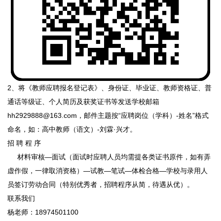
2、将《教师应聘报名登记表》、身份证、毕业证、教师资格证、普
通话等级证、个人简历及获奖证书等发送学校邮箱
hh2929888@163.com，邮件主题按“应聘岗位（学科）-姓名”格式
命名，如：高中教师（语文）-刘霖·兴才。
招 聘 程 序
材料审核—面试（面试时应聘人员均需提各类证书原件，如有弄
虚作假，一律取消资格）—试教—笔试—体检合格—学校与录用人
员签订劳动合同（特别优秀者，招聘程序从简，待遇从优）。
联系我们
杨老师：18974501100