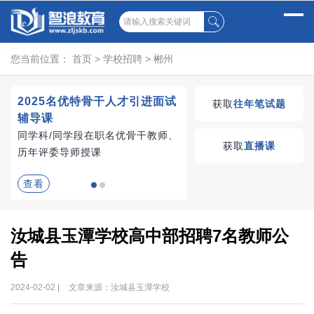
您当前位置：
首页
>
学校招聘
>
郴州
2025名优特骨干人才引进面试
湖南教师招聘考试优学
获取
往年笔试题
辅导课
VIP课程
同学科/同学段在职名优骨干教师、
学习无忧，VIP优学
获取
直播课
历年评委导师授课
查看
查看
汝城县玉潭学校高中部招聘7名教师公
告
2024-02-02 |
文章来源：汝城县玉潭学校