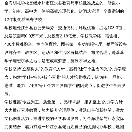
金海明礼学校是经永州市江永县教育局审核批准成立的一所集小
学、初中、高中为一体的高标准现代化、封闭式管理、全寄宿制的
12年制优质民办学校。
学校地处江永县新公安局旁，交通便利，环境优雅，占地108.3亩，
总建筑面积6.9万平米，总投资2.18亿元。学校教学楼、宿舍楼、
400米标准跑道、室内体育馆、图书馆、多功能报告厅、餐厅等设备
设施齐全，教学区、运动区和生活区有机结合，布局合理，是莘莘
学子理想求学之地，是您成就梦想，施展才华之地。
学校坚持“立德树人”的教育总方针，践行“让每个生命闪光”的办学理
念，构建“学科+特长+核心素养”的人才培养模式，从“精神、品格、
思维、能力、习惯”等五个方面发掘学生的闪光点，促进学生全面发
展。
学校遵循”专业为王、质量第一、品牌卓越、服务至上”的办学方针，
大力推行素质教育，努力提升管理品位，激活自主创新欲望，激发
文化创造活力，推进学校的科学和谐发展，将金海理念与江永实际
完美结合，着力打造一所江永县老百姓自己的优质民办学校，建湘