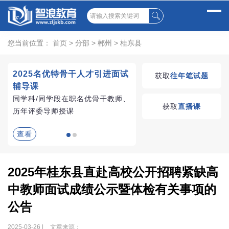
您当前位置：
首页
>
分部
>
郴州
>
桂东县
2025名优特骨干人才引进面试
湖南教师招聘考试优学
获取
往年笔试题
辅导课
VIP课程
同学科/同学段在职名优骨干教师、
学习无忧，VIP优学
获取
直播课
历年评委导师授课
查看
查看
2025年桂东县直赴高校公开招聘紧缺高
中教师面试成绩公示暨体检有关事项的
公告
2025-03-26 |
文章来源：