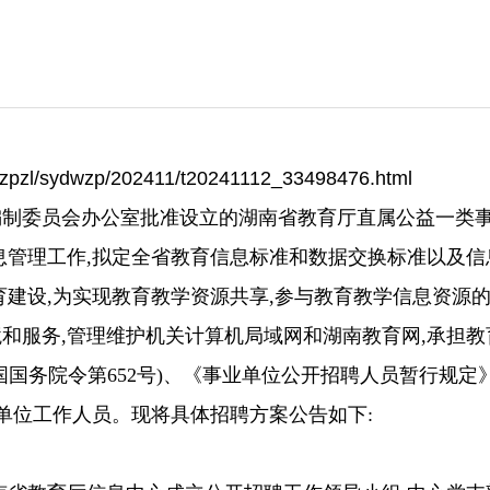
zpzl/sydwzp/202411/t20241112_33498476.html
编
制委员会办公室
批准设立的
湖南
省教育厅直属公益一类
息管理工作,拟定全省教育信息标准和数据交换标准以及信
育建设,为实现教育教学资源共享,参与教育教学信息资源
和服务,管理维护机关计算机局域网和湖南教育网,承担
国国务院令第652号)、《事业单位公开招聘人员暂行规定
单位工作人员。
现将
具体招聘方案
公告
如下: