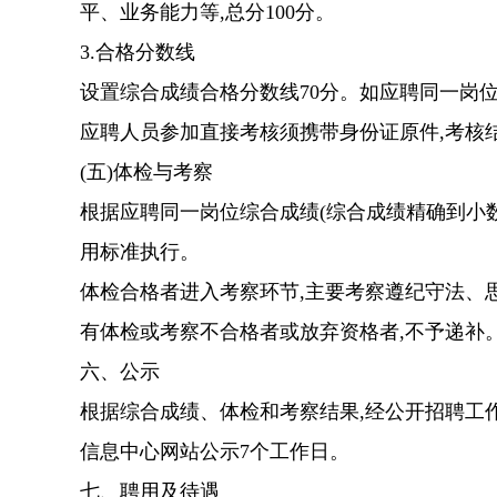
平、业务能力等,总分
100分。
3.合格分数线
设置综合成绩合格分数线
70分。如应聘同一岗
应聘人员参加直接考核须携带身份证原件,考核
(五)体检与
考察
根据应聘同一岗位
综合成绩
(综合成绩精确到小
用标准执行。
体检合格者进入考
察
环节,主要考察遵纪守法、
有体检或考察不合格者或放弃资格者,不予
递补
六、公示
根据
综合成绩
、体检和考察结果
,经公开招聘工
信息中心网站公示7个工作日
。
七、聘用及待遇