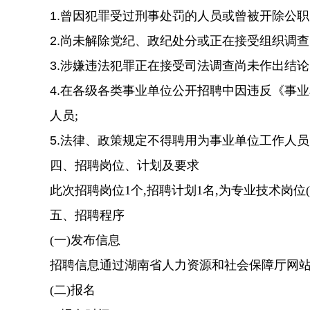
1.曾因犯罪受过刑事处罚的人员或曾被开除公
2.尚未解除党纪、政纪处分或正在接受组织调
3.涉嫌违法犯罪正在接受司法调查尚未
作
出结论
4.在各级各类事业单位公开招聘中因违反《事
人员
;
5.法律
、
政策
规定不得聘用为事业单位工作人员
四、招聘岗位、计划及要求
此次招聘岗位
1
个
,
招聘计划
1
名,
为
专业技术岗位
五、招聘程序
(一)发布信息
招聘信息通过湖南省人力资源
和
社会保障厅网站
(二)报名