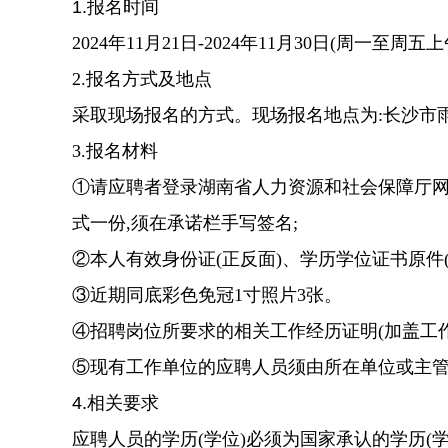
1.报名时间
2024年11月21日-2024年11月30日(周一至周五
2.
报名方式
及地点
采取现场报名的方式。现场报名地点为:长沙市
3.报名材料
①请应聘者登录湖南省人力资源和社会保障厅
式
一
份
,
须在承诺栏手写签名;
②本人有效身份证
(正反面)
、学历学位证书原件
③近期同底彩色免冠1寸照片
3
张。
④招聘岗位所要求的相关工作经历证明(加盖工作
⑤
现
有工作单位的应聘人员须由所在单位或主
4.相关要求
应聘人员的学历
(学位)必须为国家承认的学历