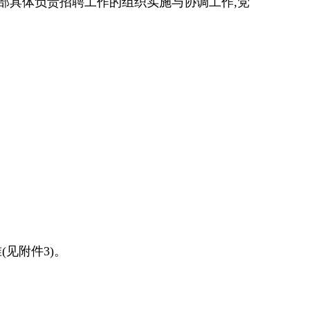
部
具体负责招聘工作的组织实施与协调工作,党
准
(
见附件
3
)
。