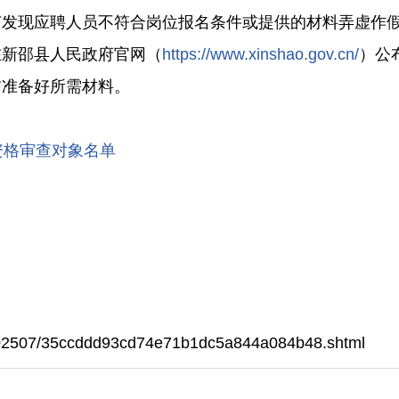
节发现应聘人员不符合岗位报名条件或提供的材料弄虚作
在新邵县人民政府官网（
https://www.xinshao.gov.cn/
）公
前准备好所需材料。
资格审查对象名单
/202507/35ccddd93cd74e71b1dc5a844a084b48.shtml