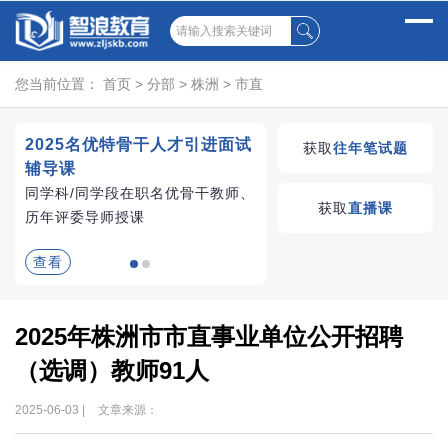
您当前位置：
首页
>
分部
>
株洲
>
市直
2025名优特骨干人才引进面试
湖南教师招聘考试优学
获取
往年笔试题
辅导课
VIP课程
同学科/同学段在职名优骨干教师、
学习无忧，VIP优学
获取
直播课
历年评委导师授课
查看
查看
2025年株洲市市直事业单位公开招聘
（选调）教师91人
2025-06-03 |
文章来源：