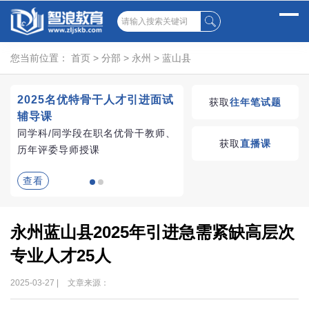
您当前位置：
首页
>
分部
>
永州
>
蓝山县
2025名优特骨干人才引进面试
湖南教师招聘考试优学
获取
往年笔试题
辅导课
VIP课程
同学科/同学段在职名优骨干教师、
学习无忧，VIP优学
获取
直播课
历年评委导师授课
查看
查看
永州蓝山县2025年引进急需紧缺高层次
专业人才25人
2025-03-27 |
文章来源：