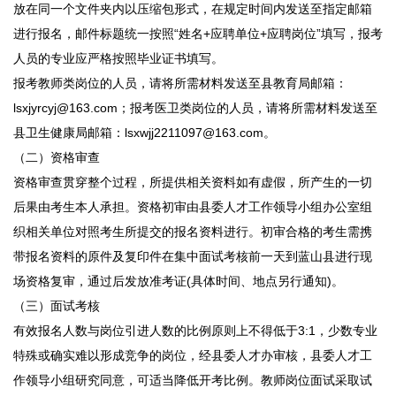
放在同一个文件夹内以压缩包形式，在规定时间内发送至指定邮箱
进行报名，邮件标题统一按照“姓名+应聘单位+应聘岗位”填写，报考
人员的专业应严格按照毕业证书填写。
报考教师类岗位的人员，请将所需材料发送至县教育局邮箱：
lsxjyrcyj@163.com；报考医卫类岗位的人员，请将所需材料发送至
县卫生健康局邮箱：lsxwjj2211097@163.com。
（二）资格审查
资格审查贯穿整个过程，所提供相关资料如有虚假，所产生的一切
后果由考生本人承担。资格初审由县委人才工作领导小组办公室组
织相关单位对照考生所提交的报名资料进行。初审合格的考生需携
带报名资料的原件及复印件在集中面试考核前一天到蓝山县进行现
场资格复审，通过后发放准考证(具体时间、地点另行通知)。
（三）面试考核
有效报名人数与岗位引进人数的比例原则上不得低于3:1，少数专业
特殊或确实难以形成竞争的岗位，经县委人才办审核，县委人才工
作领导小组研究同意，可适当降低开考比例。教师岗位面试采取试