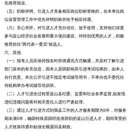
先推荐就业。
（五）职称评聘。引进人才具备相应岗位职称资格的，在本单位岗
位设置管理工作中优先评聘职称并给予相应待遇。
（六）关心关怀。对引进人才充分信任、放手使用，支持他们深度
参与蓝山经济社会发展和重大项目建设。对特别优秀的人才，积极
推荐担任“两代表一委员”候选人。
六、其他
（一）报考人员应保持报名时所填通讯方式畅通，并及时了解引进
部门发布的有关信息，因本人原因影响其引进考试结果的，由本人
自行负责。本次公开引进不指定考试辅导用书，不举办也不委托任
何机构举办考试辅导培训班。
（二）人才引进全过程受蓝山县纪委、监委和社会各界监督,如发现
违纪违规问题将对相关责任人进行严肃处理。
（三）通过人才引进方式到我县工作的人才服务期限为5年，对服务
期未满5年，确因特殊原因经批准辞职的蓝山引进人才，期间享受的
人才政策待遇补贴须全额退回县财政。