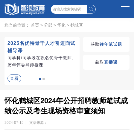
您当前位置：
首页
>
分部
>
怀化
>
鹤城区
2025名优特骨干人才引进面试
湖南教师招聘考试优学
获取
往年笔试题
辅导课
VIP课程
同学科/同学段在职名优骨干教师、
学习无忧，VIP优学
获取
直播课
历年评委导师授课
查看
查看
怀化鹤城区2024年公开招聘教师笔试成
绩公示及考生现场资格审查须知
2024-07-15 |
文章来源：