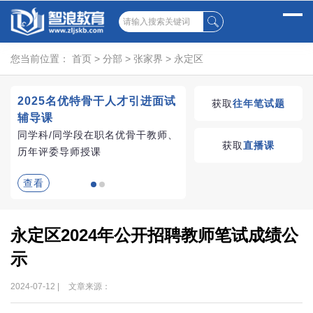
您当前位置：
首页
>
分部
>
张家界
>
永定区
2025名优特骨干人才引进面试
湖南教师招聘考试优学
获取
往年笔试题
辅导课
VIP课程
同学科/同学段在职名优骨干教师、
学习无忧，VIP优学
获取
直播课
历年评委导师授课
查看
查看
永定区2024年公开招聘教师笔试成绩公
示
2024-07-12 |
文章来源：